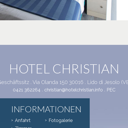
HOTEL CHRISTIAN
eschäftssitz . Via Olanda 150 30016 . Lido di Jesolo (V
.
.
0421 362264
christian@hotelchristian.info
PEC
INFORMATIONEN
Anfahrt
Fotogalerie