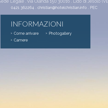
Sede Legale . Via Olanda 150 30016 . Lido di Jesolo (VE
.
.
0421 362264
christian@hotelchristian.info
PEC
INFORMAZIONI
Come arrivare
Photogallery
Camere