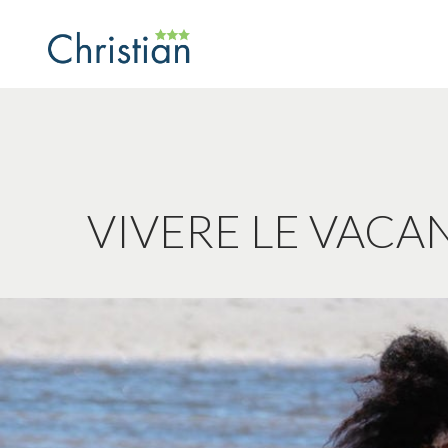
https://www.hotelchristian.info/de/information/index/1-0.
VIVERE LE VACA