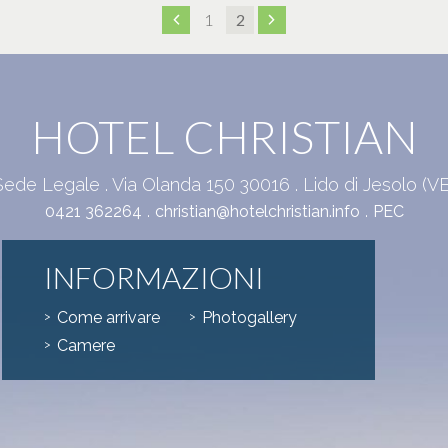
1
2
HOTEL CHRISTIAN
Sede Legale . Via Olanda 150 30016 . Lido di Jesolo (VE
.
.
0421 362264
christian@hotelchristian.info
PEC
INFORMAZIONI
Come arrivare
Photogallery
Camere